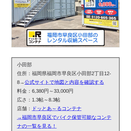
小田部
住所：福岡県福岡市早良区小田部2丁目12-
8→
公式サイトで地図と内容を確認する
料金：6,380円～33,000円
広さ：1.3帖～8.3帖
店舗：
ドッとあ～るコンテナ
→福岡市早良区でバイク保管可能なコンテ
ナの一覧を見る！