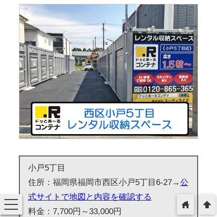
小戸5丁目
住所：福岡県福岡市西区小戸5丁目6-27→
公
式サイトで地図と内容を確認する
toggle
home
arrowup
navigation
料金：7,700円～33,000円