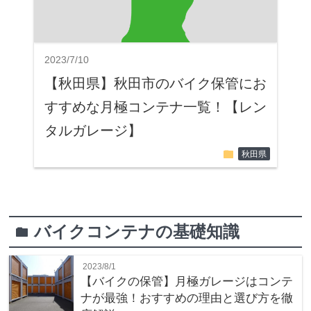
2023/7/10
【秋田県】秋田市のバイク保管にお
すすめな月極コンテナ一覧！【レン
タルガレージ】
folder
秋田県
バイクコンテナの基礎知識
folder
2023/8/1
【バイクの保管】月極ガレージはコンテ
ナが最強！おすすめの理由と選び方を徹