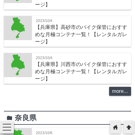
ージ】
2023/10/4
【兵庫県】高砂市のバイク保管におすす
めな月極コンテナ一覧！【レンタルガレ
ージ】
2023/10/4
【兵庫県】川西市のバイク保管におすす
めな月極コンテナ一覧！【レンタルガレ
ージ】
more...
奈良県
folder
toggle
home
arrowup
navigation
2023/10/6