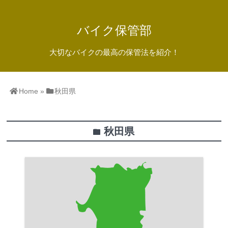
バイク保管部
大切なバイクの最高の保管法を紹介！
Home
»
秋田県
秋田県
folder