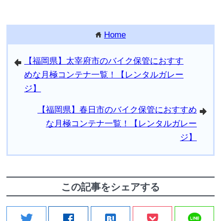
Home
home
【福岡県】太宰府市のバイク保管におすす
arrowleft
めな月極コンテナ一覧！【レンタルガレー
ジ】
【福岡県】春日市のバイク保管におすすめ
arrowright
な月極コンテナ一覧！【レンタルガレー
ジ】
この記事をシェアする
line
twitter
facebook
hatenabookmark