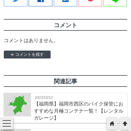
コメント
コメントはありません。
down コメントを残す
関連記事
2023/10/12
【福岡県】福岡市西区のバイク保管にお
すすめな月極コンテナ一覧！【レンタル
ガレージ】
toggle
home
arrowup
navigation