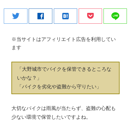
line
twitter
facebook
hatenabookmark
※当サイトはアフィリエイト広告を利用してい
ます
「大野城市でバイクを保管できるところな
いかな？」
「バイクを劣化や盗難から守りたい」
大切なバイクは雨風が当たらず、盗難の心配も
少ない環境で保管したいですよね。