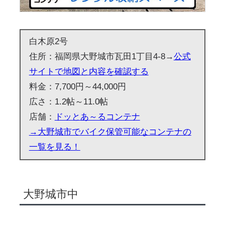
白木原2号
住所：福岡県大野城市瓦田1丁目4-8→
公式
サイトで地図と内容を確認する
料金：7,700円～44,000円
広さ：1.2帖～11.0帖
店舗：
ドッとあ～るコンテナ
→大野城市でバイク保管可能なコンテナの
一覧を見る！
大野城市中