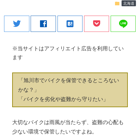
folder
北海道
line
twitter
facebook
hatenabookmark
※当サイトはアフィリエイト広告を利用してい
ます
「旭川市でバイクを保管できるところない
かな？」
「バイクを劣化や盗難から守りたい」
大切なバイクは雨風が当たらず、盗難の心配も
少ない環境で保管したいですよね。