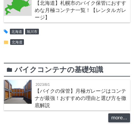
【北海道】札幌市のバイク保管におすす
めな月極コンテナ一覧！【レンタルガレ
ージ】
tag
北海道
旭川市
folder
北海道
バイクコンテナの基礎知識
folder
2023/8/1
【バイクの保管】月極ガレージはコンテ
ナが最強！おすすめの理由と選び方を徹
底解説
more...