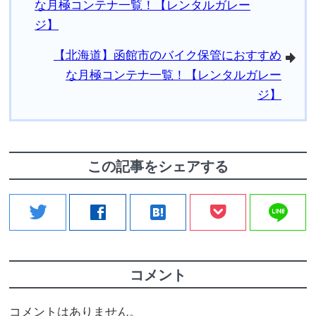
な月極コンテナ一覧！【レンタルガレー
ジ】
【北海道】函館市のバイク保管におすすめ
arrowright
な月極コンテナ一覧！【レンタルガレー
ジ】
この記事をシェアする
line
twitter
facebook
hatenabookmark
コメント
コメントはありません。