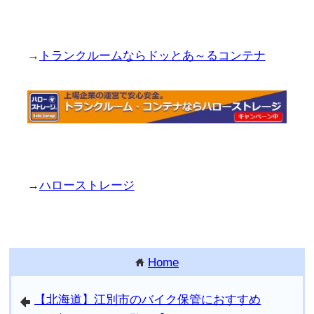
→
トランクルームならドッとあ～るコンテナ
→
ハローストレージ
Home
home
【北海道】江別市のバイク保管におすすめ
arrowleft