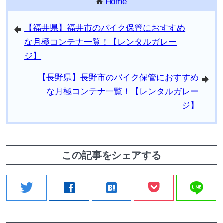
Home
home
【福井県】福井市のバイク保管におすすめ
arrowleft
な月極コンテナ一覧！【レンタルガレー
ジ】
【長野県】長野市のバイク保管におすすめ
arrowright
な月極コンテナ一覧！【レンタルガレー
ジ】
この記事をシェアする
line
twitter
facebook
hatenabookmark