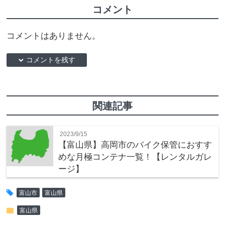
コメント
コメントはありません。
down コメントを残す
関連記事
2023/9/15
【富山県】高岡市のバイク保管におすす
めな月極コンテナ一覧！【レンタルガレ
ージ】
tag
富山市
富山県
folder
富山県