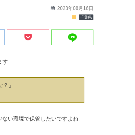
calendar
2023年08月16日
folder
千葉県
line
ます
な？」
少ない環境で保管したいですよね。