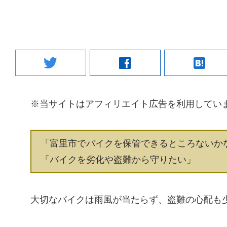
twitter
facebook
hatenabookmark
※当サイトはアフィリエイト広告を利用してい
「富里市でバイクを保管できるところないか
「バイクを劣化や盗難から守りたい」
大切なバイクは雨風が当たらず、盗難の心配も