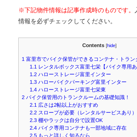
※下記物件情報は記事作成時のものです。
情報を必ずチェックしてください。
Contents
[
hide
]
1
富里市でバイク保管ができるコンテナ・トラン
1.1
レンタルボックス富里七栄【バイク専用あ
1.2
ハローストレージ富里インター
1.3
ハローバイクパーキング富里インター
1.4
ハローストレージ富里七栄東
2
バイク保管用のトランクルームの基礎知識！
2.1
広さは2帖以上がおすすめ
2.2
スロープが必要（レンタルサービスあり）
2.3
棚やラックは自分で設置OK
2.4
バイク専用コンテナも一部地域に存在
2.5
もっと詳しく知るなら