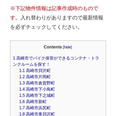
※下記物件情報は記事作成時のもので
す。
入れ替わりがありますので最新情報
を必ずチェックしてください。
Contents
[
hide
]
1
高崎市でバイク保管ができるコンテナ・トラ
ンクルームを探す！
1.1
高崎市貝沢町
1.2
高崎市片岡町
1.3
高崎市倉賀野町
1.4
高崎市下小鳥町
1.5
高崎市下之城町
1.6
高崎市新町
1.7
高崎市浜尻町
1.8
高崎市東貝沢町