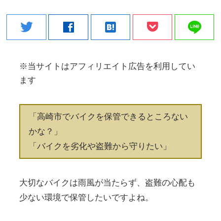
line
twitter
facebook
hatenabookmark
※当サイトはアフィリエイト広告を利用してい
ます
「高崎市でバイクを保管できるところない
かな？」
「バイクを劣化や盗難から守りたい」
大切なバイクは雨風が当たらず、盗難の心配も
少ない環境で保管したいですよね。