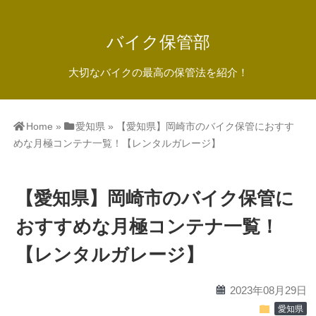
バイク保管部
大切なバイクの最高の保管法を紹介！
Home
»
愛知県
»
【愛知県】岡崎市のバイク保管におすす
めな月極コンテナ一覧！【レンタルガレージ】
【愛知県】岡崎市のバイク保管に
おすすめな月極コンテナ一覧！
【レンタルガレージ】
calendar
2023年08月29日
folder
愛知県