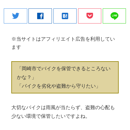
line
twitter
facebook
hatenabookmark
※当サイトはアフィリエイト広告を利用してい
ます
「岡崎市でバイクを保管できるところない
かな？」
「バイクを劣化や盗難から守りたい」
大切なバイクは雨風が当たらず、盗難の心配も
少ない環境で保管したいですよね。