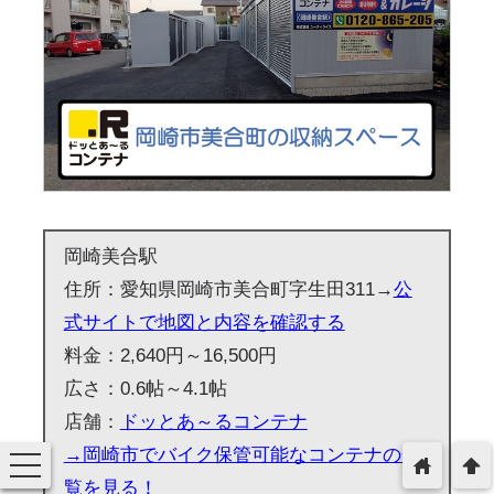
岡崎美合駅
住所：愛知県岡崎市美合町字生田311→
公
式サイトで地図と内容を確認する
料金：2,640円～16,500円
広さ：0.6帖～4.1帖
店舗：
ドッとあ～るコンテナ
→岡崎市でバイク保管可能なコンテナの一
toggle
home
arrowup
navigation
覧を見る！