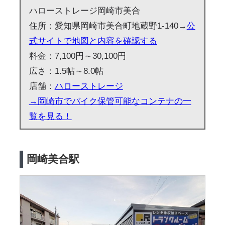
ハローストレージ岡崎市美合
住所：愛知県岡崎市美合町地蔵野1-140→
公
式サイトで地図と内容を確認する
料金：7,100円～30,100円
広さ：1.5帖～8.0帖
店舗：
ハローストレージ
→岡崎市でバイク保管可能なコンテナの一
覧を見る！
岡崎美合駅